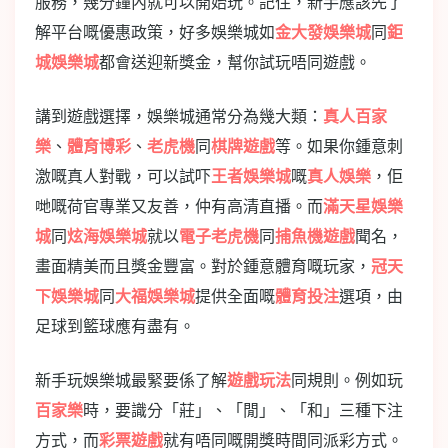
服務，幾分鐘內就可以開始玩。記住，新手應該先了
解平台嘅優惠政策，好多娛樂城如
金大發娛樂城
同
鉅
城娛樂城
都會送迎新獎金，幫你試玩唔同遊戲。
講到遊戲選擇，娛樂城通常分為幾大類：
真人百家
樂
、
體育博彩
、
老虎機
同
棋牌遊戲
等。如果你鍾意刺
激嘅真人對戰，可以試吓
王者娛樂城
嘅
真人娛樂
，佢
哋嘅荷官專業又友善，仲有高清直播。而
滿天星娛樂
城
同
炫海娛樂城
就以
電子老虎機
同
捕魚機遊戲
聞名，
畫面精美而且獎金豐富。對於鍾意體育嘅玩家，
冠天
下娛樂城
同
大福娛樂城
提供全面嘅
體育投注
選項，由
足球到籃球應有盡有。
新手玩娛樂城最緊要係了解
遊戲玩法
同規則。例如玩
百家樂
時，要識分「莊」、「閒」、「和」三種下注
方式，而
彩票遊戲
就有唔同嘅開獎時間同派彩方式。