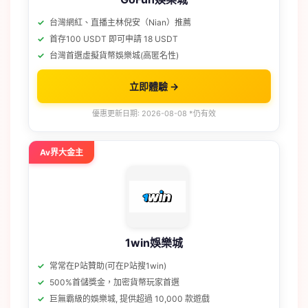
台灣網紅、直播主林倪安（Nian）推薦
首存100 USDT 即可申請 18 USDT
台灣首選虛擬貨幣娛樂城(高匿名性)
立即體驗 →
優惠更新日期: 2026-08-08 *仍有效
Av界大金主
1win娛樂城
常常在P站贊助(可在P站搜1win)
500%首儲獎金，加密貨幣玩家首選
巨無霸級的娛樂城, 提供超過 10,000 款遊戲