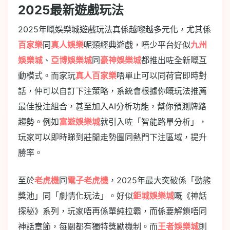
2025最新遊戲玩法
2025年嘅娛樂城遊戲玩法真係越嚟越多元化，尤其係
百家樂
同
真人娛樂
呢類經典遊戲，唔少平台好似
九州
娛樂城
、
亞博娛樂城
同
豪神娛樂城
都推出咗全新嘅互
動模式。而家玩
真人百家樂
唔單止可以同荷官即時對
話，仲可以自訂下注策略，系統會根據你嘅玩法推薦
最佳投注組合，甚至加入AI分析功能，幫你預測牌路
趨勢。例如
富遊娛樂城
就引入咗「智能路單分析」，
玩家可以即時睇到莊閒走勢圖同熱門下注區域，提升
勝率。
至於
老虎機
同
電子老虎機
，2025年最大突破係「動態
獎池」同「劇情化玩法」。好似
鉅城娛樂城
嘅《神話
探秘》系列，玩家唔再係單純拉霸，而係要解鎖唔同
神話章節，每關都有獨特獎勵機制。而
王者娛樂城
則