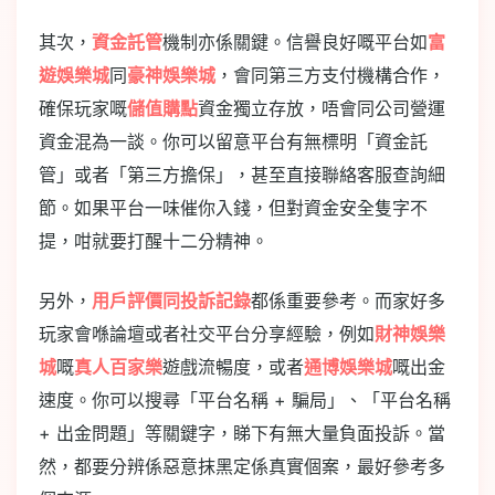
其次，
資金託管
機制亦係關鍵。信譽良好嘅平台如
富
遊娛樂城
同
豪神娛樂城
，會同第三方支付機構合作，
確保玩家嘅
儲值購點
資金獨立存放，唔會同公司營運
資金混為一談。你可以留意平台有無標明「資金託
管」或者「第三方擔保」，甚至直接聯絡客服查詢細
節。如果平台一味催你入錢，但對資金安全隻字不
提，咁就要打醒十二分精神。
另外，
用戶評價同投訴記錄
都係重要參考。而家好多
玩家會喺論壇或者社交平台分享經驗，例如
財神娛樂
城
嘅
真人百家樂
遊戲流暢度，或者
通博娛樂城
嘅出金
速度。你可以搜尋「平台名稱 + 騙局」、「平台名稱
+ 出金問題」等關鍵字，睇下有無大量負面投訴。當
然，都要分辨係惡意抹黑定係真實個案，最好參考多