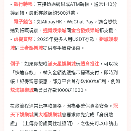
-
銀行轉帳
：直接透過網銀或ATM轉帳，通常1-10分
鐘到帳，最低存款額約500港幣。
-
電子錢包
：如AlipayHK、WeChat Pay，適合想快
速到帳嘅玩家，
通博娛樂城
同
金合發娛樂城
都支援。
-
虛擬貨幣
：2025年更多人用USDT存款，
鉅城娛樂
城
同
王者娛樂城
提供零手續費優惠。
例子
：如果你想喺
滿天星娛樂城
玩
體育投注
，可以揀
「快速存款」，輸入金額後跟指示掃碼支付，即時到
帳！記得留意優惠，部分平台首存送100%紅利，例如
炫海娛樂城
新會員存款1000送1000。
提款流程通常比存款嚴格，因為要確保資金安全。
冠
天下娛樂城
同
大福娛樂城
會要求你先完成「身份驗
證」（上傳身份證同住址證明），之後先可以申請出