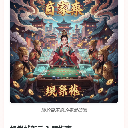
關於百家樂的專業插圖