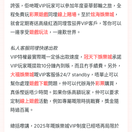
誇張，佢哋嘅VIP玩家可以參加年度豪華郵輪之旅，全
程免費玩
彩票遊戲
同埋
線上賭場
。至於
炫海娛樂城
，
就會定期寄送高級紅酒同埋雪茄畀VIP客戶，等你可以
一邊享受
遊戲玩法
，一邊歎世界。
私人客服同埋快速出款
VIP特權最實際嘅一定係出款速度，
冠天下娛樂城
承諾
VIP玩家嘅提款10分鐘內到賬，而且冇手續費。另外，
大福娛樂城
嘅VIP客服係24/7 standby，唔單止可以
幫你處理
遊戲下載
問題，仲可以代辦海外
彩票
購買，
真係慳返唔少時間。如果你係高額玩家，仲可以要求
定制
線上遊戲
活動，例如專屬嘅限時挑戰賽，獎金隨
時過百萬。
總括嚟講，2025年嘅娛樂城VIP制度已經唔再局限於