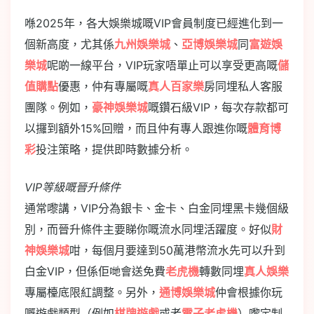
喺2025年，各大娛樂城嘅VIP會員制度已經進化到一
個新高度，尤其係
九州娛樂城
、
亞博娛樂城
同
富遊娛
樂城
呢啲一線平台，VIP玩家唔單止可以享受更高嘅
儲
值購點
優惠，仲有專屬嘅
真人百家樂
房同埋私人客服
團隊。例如，
豪神娛樂城
嘅鑽石級VIP，每次存款都可
以攞到額外15%回贈，而且仲有專人跟進你嘅
體育博
彩
投注策略，提供即時數據分析。
VIP等級嘅晉升條件
通常嚟講，VIP分為銀卡、金卡、白金同埋黑卡幾個級
別，而晉升條件主要睇你嘅流水同埋活躍度。好似
財
神娛樂城
咁，每個月要達到50萬港幣流水先可以升到
白金VIP，但係佢哋會送免費
老虎機
轉數同埋
真人娛樂
專屬檯底限紅調整。另外，
通博娛樂城
仲會根據你玩
嘅遊戲類型（例如
棋牌遊戲
或者
電子老虎機
）嚟定制