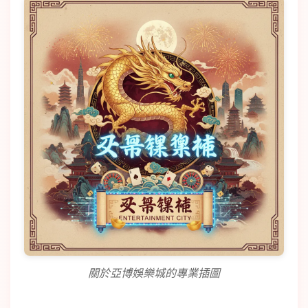
關於亞博娛樂城的專業插圖