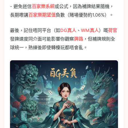
- 避免迷信
百家樂系統
或公式，因為補牌結果隨機，
長期嚟講
百家樂期望值
負數（賭場優勢約1.06%）。
最後，記住唔同平台（如
DG真人
、
WM真人
）嘅
荷官
發牌速度同介面可能影響你觀察
牌路
，但補牌規則全
球統一，熟練後即使轉檯玩都唔會亂。