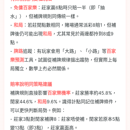
-
免傭百家樂
：莊家贏6點時只賠一半（即「抽
水」），但補牌規則同傳統一樣。
-
和局
：若莊閒點數相同，賭場通常派彩8賠1，但補
牌後仍可能出現
和局
，尤其常見於兩邊都拎到8或9
點。
-
牌路
追蹤：有玩家會用「大路」、「小路」等
百家
樂預測
工具，試圖從補牌規律搵出趨勢，但實際上每
局獨立，數學上冇必然關係。
賠率說明同策略建議
補牌規則直接影響
百家樂機率
，莊家勝率約45.8%，
閒家44.6%，
和局
9.6%。識得計點同記住補牌條件，
可以更快判斷局勢。例如：
- 莊家3點對閒家補牌8：莊家唔使補，閒家若原本5點
變13點（即3點），莊家贏面高。