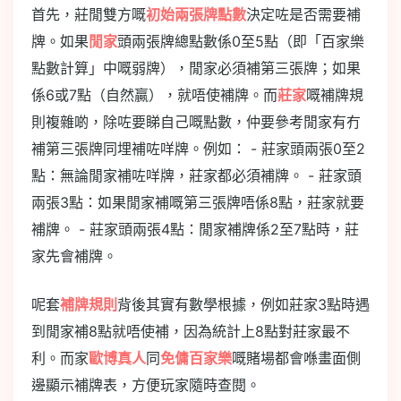
首先，莊閒雙方嘅
初始兩張牌點數
決定咗是否需要補
牌。如果
閒家
頭兩張牌總點數係0至5點（即「百家樂
點數計算」中嘅弱牌），閒家必須補第三張牌；如果
係6或7點（自然贏），就唔使補牌。而
莊家
嘅補牌規
則複雜啲，除咗要睇自己嘅點數，仲要參考閒家有冇
補第三張牌同埋補咗咩牌。例如： - 莊家頭兩張0至2
點：無論閒家補咗咩牌，莊家都必須補牌。 - 莊家頭
兩張3點：如果閒家補嘅第三張牌唔係8點，莊家就要
補牌。 - 莊家頭兩張4點：閒家補牌係2至7點時，莊
家先會補牌。
呢套
補牌規則
背後其實有數學根據，例如莊家3點時遇
到閒家補8點就唔使補，因為統計上8點對莊家最不
利。而家
歐博真人
同
免傭百家樂
嘅賭場都會喺畫面側
邊顯示補牌表，方便玩家隨時查閱。