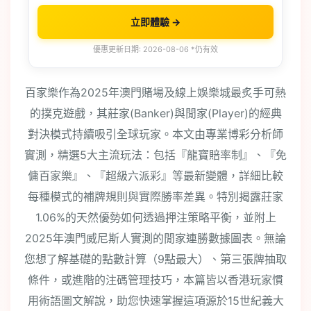
立即體驗 →
優惠更新日期: 2026-08-06 *仍有效
百家樂作為2025年澳門賭場及線上娛樂城最炙手可熱
的撲克遊戲，其莊家(Banker)與閒家(Player)的經典
對決模式持續吸引全球玩家。本文由專業博彩分析師
實測，精選5大主流玩法：包括『龍寶賠率制』、『免
傭百家樂』、『超級六派彩』等最新變體，詳細比較
每種模式的補牌規則與實際勝率差異。特別揭露莊家
1.06%的天然優勢如何透過押注策略平衡，並附上
2025年澳門威尼斯人實測的閒家連勝數據圖表。無論
您想了解基礎的點數計算（9點最大）、第三張牌抽取
條件，或進階的注碼管理技巧，本篇皆以香港玩家慣
用術語圖文解說，助您快速掌握這項源於15世紀義大