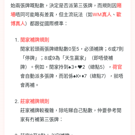
始兩張牌嘅點數，決定是否派第三張牌，而規則因
賭
場
唔同可能略有差異，但主流玩法（如
WM真人
、
歐
博真人
）都跟從國際標準：
閒家補牌規則
閒家若頭兩張牌總點數0至5，必須補牌；6或7則
「停牌」；8或9為「天生贏家」（即唔使補
牌）。例如，閒家拎到♠3+♥2（總點5），
荷官
會自動派多張牌，而若係♠K+♦7（總點7），就唔
會再補。
莊家補牌規則
莊家補牌較複雜，除咗睇自己點數，仲要參考閒
家有冇補第三張牌：