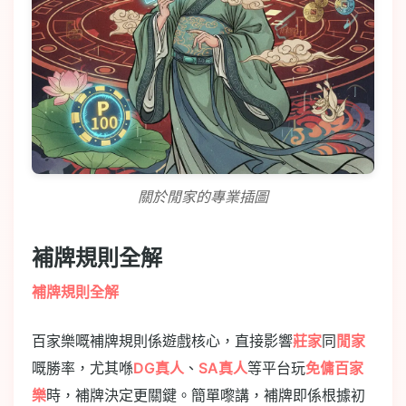
關於閒家的專業插圖
補牌規則全解
補牌規則全解
百家樂嘅補牌規則係遊戲核心，直接影響
莊家
同
閒家
嘅勝率，尤其喺
DG真人
、
SA真人
等平台玩
免傭百家
樂
時，補牌決定更關鍵。簡單嚟講，補牌即係根據初