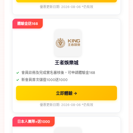
優惠更新日期: 2026-08-06 *仍有效
體驗金送168
王者娛樂城
會員註冊及完成實名審核後，可申請體驗金168
新會員首次儲值1000送1000
立即體驗 →
優惠更新日期: 2026-08-06 *仍有效
日本人團隊+送1000