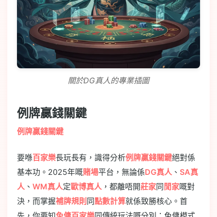
關於DG真人的專業插圖
例牌贏錢關鍵
例牌贏錢關鍵
要喺
百家樂
長玩長有，識得分析
例牌贏錢關鍵
絕對係
基本功。2025年嘅
賭場
平台，無論係
DG真人
、
SA真
人
、
WM真人
定
歐博真人
，都離唔開
莊家
同
閒家
嘅對
決，而掌握
補牌規則
同
點數計算
就係致勝核心。首
先，你要知
免傭百家樂
同傳統玩法嘅分別：免傭模式