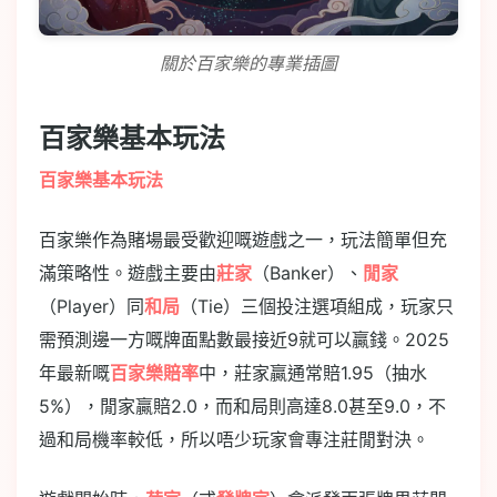
關於百家樂的專業插圖
百家樂基本玩法
百家樂基本玩法
百家樂作為賭場最受歡迎嘅遊戲之一，玩法簡單但充
滿策略性。遊戲主要由
莊家
（Banker）、
閒家
（Player）同
和局
（Tie）三個投注選項組成，玩家只
需預測邊一方嘅牌面點數最接近9就可以贏錢。2025
年最新嘅
百家樂賠率
中，莊家贏通常賠1.95（抽水
5%），閒家贏賠2.0，而和局則高達8.0甚至9.0，不
過和局機率較低，所以唔少玩家會專注莊閒對決。