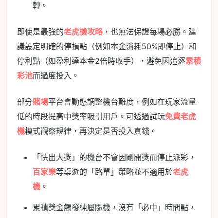
轉。
即使是最強的
老虎機攻略
，也無法保證每場必勝。建
議設定明確的停損點（例如本金消耗50%即停止）和
停利點（如盈利達本金2倍時收手），避免因追逐
累積
彩池
而過度投入。
部分
賭場
平台會動態調整機台難度，例如在玩家流量
低的時段提高中獎率吸引用戶。可透過試玩
免費老虎
機
模式觀察規律，再決定是否投入真錢。
「快出大獎」的機台不會因剛開獎而停止派彩，
百家樂
等桌遊的「路單」策略並不適用於
老虎
機
。
累積獎金觸發純屬隨機，沒有「必中」時間點，