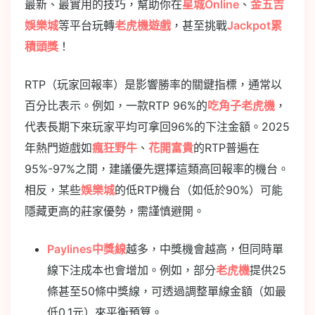
最新、最實用的技巧，幫助你在
星城Online
、
金五吉
娛樂城
等平台玩轉
老虎機遊戲
，甚至挑戰
Jackpot累
積頭獎
！
RTP（玩家回報率）是影響勝率的關鍵指標，通常以
百分比表示。例如，一款RTP 96%的
吃角子老虎機
，
代表長期下來玩家平均可拿回96%的下注金額。2025
年熱門遊戲如
瘋狂野牛
、
花開富貴
的RTP普遍在
95%-97%之間，建議優先選擇這類高回報率的機台。
相反，某些
娛樂城
的低RTP機台（如低於90%）可能
隱藏更高的莊家優勢，需謹慎避開。
Paylines中獎線
越多，中獎機會越高，但同時單
線下注成本也會增加。例如，部分
老虎機
提供25
條甚至50條中獎線，可透過調整單線金額（如最
低0.1元）來平衡預算。