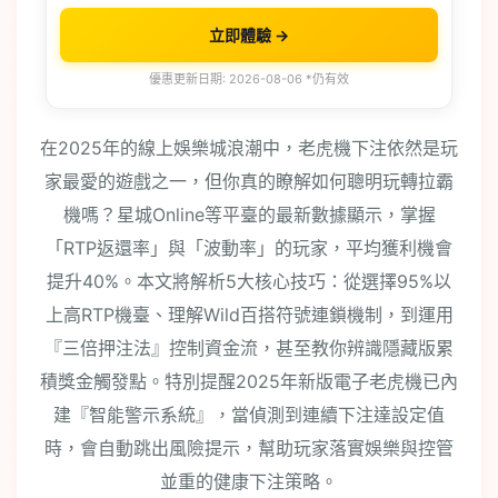
立即體驗 →
優惠更新日期: 2026-08-06 *仍有效
在2025年的線上娛樂城浪潮中，老虎機下注依然是玩
家最愛的遊戲之一，但你真的瞭解如何聰明玩轉拉霸
機嗎？星城Online等平臺的最新數據顯示，掌握
「RTP返還率」與「波動率」的玩家，平均獲利機會
提升40%。本文將解析5大核心技巧：從選擇95%以
上高RTP機臺、理解Wild百搭符號連鎖機制，到運用
『三倍押注法』控制資金流，甚至教你辨識隱藏版累
積獎金觸發點。特別提醒2025年新版電子老虎機已內
建『智能警示系統』，當偵測到連續下注達設定值
時，會自動跳出風險提示，幫助玩家落實娛樂與控管
並重的健康下注策略。