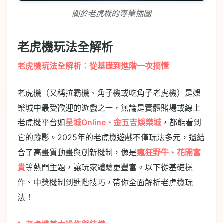
關於老虎機的專業插圖
老虎機玩法全解析
老虎機玩法全解析：從基礎到進階一次搞懂
老虎機（又稱拉霸機、角子機或吃角子老虎機）是娛
樂城中最受歡迎的遊戲之一，無論是實體賭場或線上
老虎機平台如
星城Online
、
金五吉娛樂城
，都能看到
它的蹤影。2025年的老虎機遊戲不僅玩法多元，還結
合了高畫質動畫與創新機制，像是
瘋狂野牛
、
花開富
貴
等熱門主題，讓玩家體驗更豐富。以下從基礎操
作、中獎機制到進階技巧，帶你全面解析老虎機玩
法！