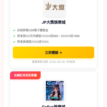
JP大獎娛樂城
註冊即贈388電子體驗金
新會員30天內儲值10000送888，50000送1888
新會員儲值1000送1000
立即體驗 →
優惠更新日期: 2026-08-06 *仍有效
台網紅林倪安推薦
GoFun娛樂城