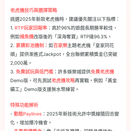
老虎機技巧與選擇策略
挑選2025年新款老虎機時，建議優先關注以下指標：
1.
RTP玩家回報率
：高於96%的遊戲長期勝率較佳，
例如
捕魚機
改版後的「深海奪寶」RTP達96.3%。
2.
累積彩池機制
：如
百家樂
主題老虎機「皇家同花
順」提供漸進式Jackpot，全台聯網累積獎金已突破
2,000萬。
3.
免費試玩與低門檻
：許多娛樂城提供
免費老虎機
Demo版，可先測試
老虎機攻略
再實戰，例如「黃金
礦工」Demo版支援無水幣練習。
特殊功能解析
-
動態Paylines
：2025年新技術允許中獎線隨回合變
化，增加爆冷機會。