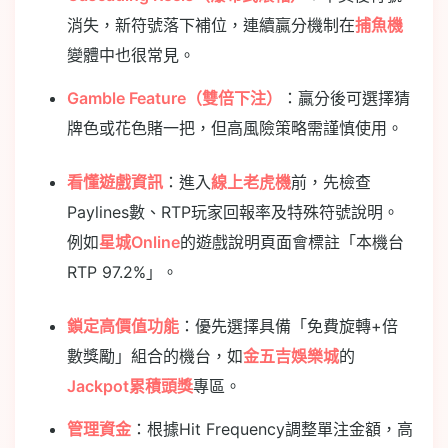
消失，新符號落下補位，連續贏分機制在
捕魚機
變體中也很常見。
Gamble Feature（雙倍下注）
：贏分後可選擇猜
牌色或花色賭一把，但高風險策略需謹慎使用。
看懂遊戲資訊
：進入
線上老虎機
前，先檢查
Paylines數、RTP玩家回報率及特殊符號說明。
例如
星城Online
的遊戲說明頁面會標註「本機台
RTP 97.2%」。
鎖定高價值功能
：優先選擇具備「免費旋轉+倍
數獎勵」組合的機台，如
金五吉娛樂城
的
Jackpot累積頭獎
專區。
管理資金
：根據Hit Frequency調整單注金額，高