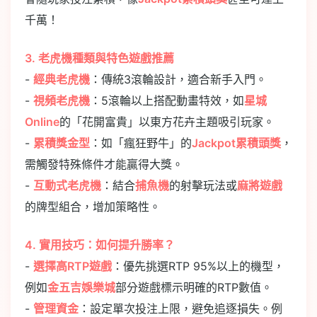
千萬！
3. 老虎機種類與特色遊戲推薦
-
經典老虎機
：傳統3滾輪設計，適合新手入門。
-
視頻老虎機
：5滾輪以上搭配動畫特效，如
星城
Online
的「花開富貴」以東方花卉主題吸引玩家。
-
累積獎金型
：如「瘋狂野牛」的
Jackpot累積頭獎
，
需觸發特殊條件才能贏得大獎。
-
互動式老虎機
：結合
捕魚機
的射擊玩法或
麻將遊戲
的牌型組合，增加策略性。
4. 實用技巧：如何提升勝率？
-
選擇高RTP遊戲
：優先挑選RTP 95%以上的機型，
例如
金五吉娛樂城
部分遊戲標示明確的RTP數值。
-
管理資金
：設定單次投注上限，避免追逐損失。例