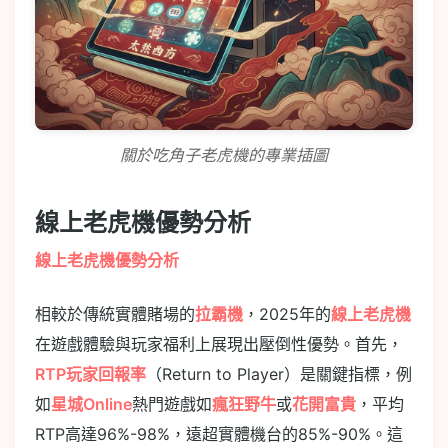
關於吃角子老虎機的專業插圖
線上老虎機優勢分析
線上老虎機優勢分析
相較於傳統實體賭場的
拉霸機
，2025年的
線上老虎機
在遊戲體驗與玩家福利上展現出壓倒性優勢。首先，
RTP玩家回報率
（Return to Player）是關鍵指標，例
如
星城Online
熱門遊戲如
瘋狂野牛
或
花開富貴
，平均
RTP高達96%-98%，遠超實體機台的85%-90%。這