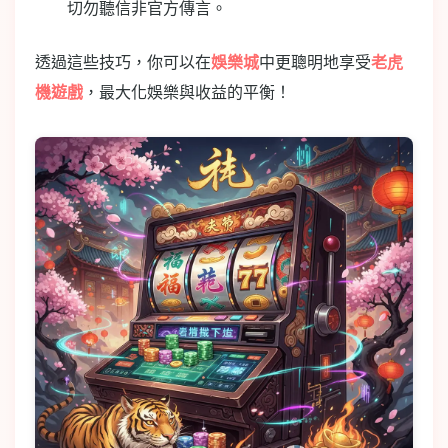
切勿聽信非官方傳言。
透過這些技巧，你可以在
娛樂城
中更聰明地享受
老虎
機遊戲
，最大化娛樂與收益的平衡！