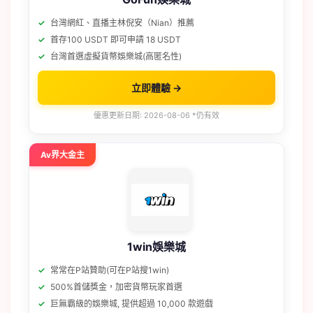
台灣網紅、直播主林倪安（Nian）推薦
首存100 USDT 即可申請 18 USDT
台灣首選虛擬貨幣娛樂城(高匿名性)
立即體驗 →
優惠更新日期: 2026-08-06 *仍有效
Av界大金主
1win娛樂城
常常在P站贊助(可在P站搜1win)
500%首儲獎金，加密貨幣玩家首選
巨無霸級的娛樂城, 提供超過 10,000 款遊戲