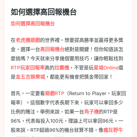
如何選擇高回報機台
如何選擇高回報機台
在
老虎機遊戲
的世界裡，想要提高勝率並贏得更多獎
金，選擇一台
高回報機台
絕對是關鍵！但你知道該怎
麼挑嗎？今天就來分享幾個實用技巧，讓你輕鬆找到
RTP玩家回報率
高的
拉霸機
，不管是玩
星城Online
還
是
金五吉娛樂城
，都能更有機會把獎金帶回家！
首先，一定要看
遊戲RTP
（Return to Player，玩家回
報率）。這個數字代表長期下來，玩家可以拿回多少
比例的賭注。舉例來說，如果一台
角子機
的RTP是
96%，代表每投入100元，理論上可以拿回96元。一
般來說，RTP超過96%的機台就算不錯，像
瘋狂野牛