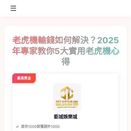
☰
老虎機輸錢如何解決？2025
年專家教你5大實用老虎機心
得
最高獎金
鉅城娛樂城
首存1000即獲額外1000