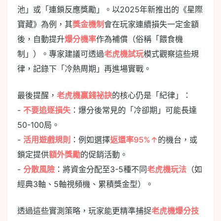
池」或「連鎖反應獎勵」。以2025年新推出的《星際
寶藏》為例，其
獎金機制
會在玩家連續損失一定金額
後，自動提升
爆分機率
作為補償（俗稱「餵食機
制」）。專家建議可透過
老虎機試玩
模式觀察這些規
律，記錄下「冷熱周期」再進場實戰。
最後提醒，
老虎機贏錢祕訣
的核心仍是「紀律」：
-
不要追逐損失
：爆分後常見的「冷卻期」可能長達
50-100局。
-
活用遊戲規則
：例如選擇
返還率95%↑
的機台，或
鎖定提供
額外獎勵
的促銷活動。
-
分散風險
：將資金分配至3-5種不同
老虎機玩法
（如
經典3軸、5軸視頻機、累積獎金型）。
透過這些實測策略，玩家能更精準捕捉
老虎機爆分技