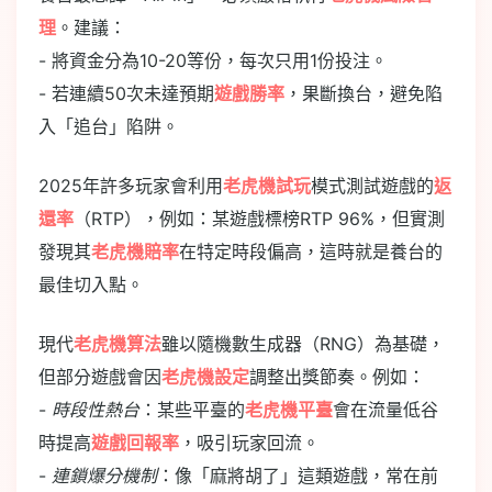
理
。建議：
- 將資金分為10-20等份，每次只用1份投注。
- 若連續50次未達預期
遊戲勝率
，果斷換台，避免陷
入「追台」陷阱。
2025年許多玩家會利用
老虎機試玩
模式測試遊戲的
返
還率
（RTP），例如：某遊戲標榜RTP 96%，但實測
發現其
老虎機賠率
在特定時段偏高，這時就是養台的
最佳切入點。
現代
老虎機算法
雖以隨機數生成器（RNG）為基礎，
但部分遊戲會因
老虎機設定
調整出獎節奏。例如：
-
時段性熱台
：某些平臺的
老虎機平臺
會在流量低谷
時提高
遊戲回報率
，吸引玩家回流。
-
連鎖爆分機制
：像「麻將胡了」這類遊戲，常在前