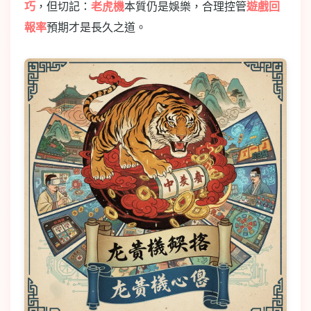
巧
，但切記：
老虎機
本質仍是娛樂，合理控管
遊戲回
報率
預期才是長久之道。