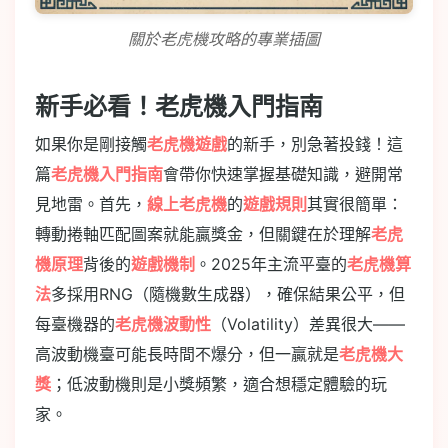
關於老虎機攻略的專業插圖
新手必看！老虎機入門指南
如果你是剛接觸
老虎機遊戲
的新手，別急著投錢！這
篇
老虎機入門指南
會帶你快速掌握基礎知識，避開常
見地雷。首先，
線上老虎機
的
遊戲規則
其實很簡單：
轉動捲軸匹配圖案就能贏獎金，但關鍵在於理解
老虎
機原理
背後的
遊戲機制
。2025年主流平臺的
老虎機算
法
多採用RNG（隨機數生成器），確保結果公平，但
每臺機器的
老虎機波動性
（Volatility）差異很大——
高波動機臺可能長時間不爆分，但一贏就是
老虎機大
獎
；低波動機則是小獎頻繁，適合想穩定體驗的玩
家。