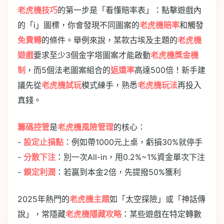
老虎機技巧
的第一步是「看懂賠率表」：點擊遊戲內
的「i」圖標，你會發現不同圖案的
老虎機賠率
和觸發
免費轉
的條件。舉例來說，某款古埃及主題的
老虎機
遊戲
要求至少3個金字塔圖案才能啟動
老虎機獎金機
制
，而5個法老圖案組合的
返還率
高達500倍！新手建
議先從
老虎機試玩
模式練手，熟悉
老虎機玩法
再投入
真錢。
籌碼控管
是
老虎機風險管理
的核心：
-
設定止損點
：例如帶1000元上桌，虧損30%就停手
-
分散下注
：別一次All-in，用0.2%~1%資金單次下注
-
鎖定利潤
：若贏到本金2倍，先提撥50%獲利
2025年熱門的
老虎機主題
如「太空探險」或「神話傳
說」，常隱藏
老虎機隱藏攻略
：某些遊戲在特定轉數