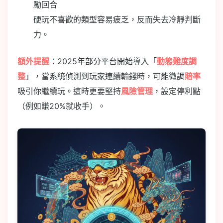
勵回合
硬玩不喜歡的類型容易疲乏，反而失去冷靜判斷
力。
額外提醒
：2025年部分平台開始導入「
動態難度調
整
」，當系統偵測到玩家連續輸錢時，可能微調
賠率
吸引你繼續玩。這時更要堅持
風險管理
，設定停利點
（例如賺20%就收手）。