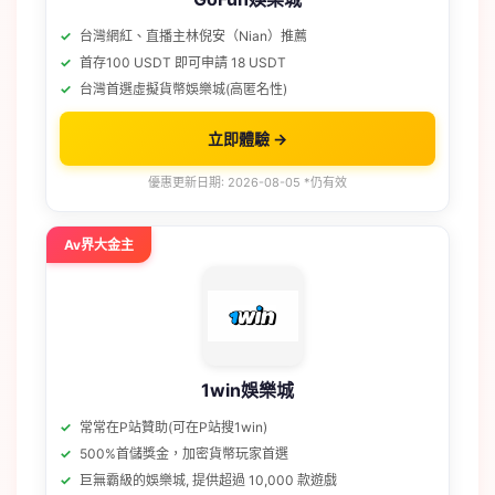
台灣網紅、直播主林倪安（Nian）推薦
首存100 USDT 即可申請 18 USDT
台灣首選虛擬貨幣娛樂城(高匿名性)
立即體驗 →
優惠更新日期: 2026-08-05 *仍有效
Av界大金主
1win娛樂城
常常在P站贊助(可在P站搜1win)
500%首儲獎金，加密貨幣玩家首選
巨無霸級的娛樂城, 提供超過 10,000 款遊戲