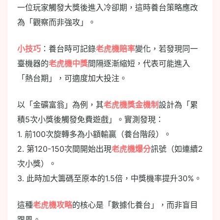
一位玩家觸發大獎後進入冷卻期，這時養台策略應改
為「觀察而非強攻」。
小技巧
：養台時可記錄
老虎機賠率
變化，若發現同一
臺機器的
老虎機中獎
間隔逐漸縮短，代表可能進入
「熱台期」，可適度加大投注。
以「金礦富翁」為例，其
老虎機獎金機制
設計為「累
積5次小獎後觸發免費遊戲」。實測發現：
1. 前100次旋轉多為小額輸贏（養台階段）。
2. 第120-150次間開始出現
老虎機爆分
訊號（如連續2
次小獎）。
3. 此時加大籌碼至原本的1.5倍，中獎機率提升30%。
這種
老虎機攻略
的核心是「數據化養台」，而非盲目
跟風。