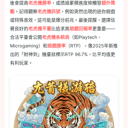
後會提高
老虎機勝率
，或透過累積進度條觸發
額外獎
勵
。記得觀察
老虎機訊號
，例如突然出現的迷你遊戲
或特殊音效，這可能是爆分前兆。最後提醒，選擇信
譽良好的
老虎機平臺
比追求高
遊戲回報率
更重要——
合法平臺會公開
老虎機系統商
（如Playtech、
Microgaming）和
遊戲勝率
（RTP），像2025年新推
出的「財神到」機臺就標示RTP 96.7%，比平均值更
有利玩家。