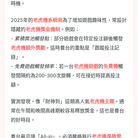
時機。
2025年的
老虎機系統商
為了增加遊戲趣味性，常設計
隱藏的
老虎機獎金機制
。例如：
-
累積獎池觸發點
：部分遊戲會在特定投注額後觸發
老虎機額外獎勵
，這時養台的重點是「跟蹤投注記
錄」。
-
免費遊戲觸發頻率
：若一台
老虎機遊戲
的
免費轉
觸
發間隔約為200-300次旋轉，可在接近時提高投注
額。
實測發現，像「財神到」這類高人氣
老虎機主題
，通
常在午間和晚間高峰期較容易釋放獎金，這也是養台
的好時段。
養台最忌諱「All-in」，必須嚴格執行
老虎機風險管