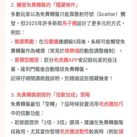
2. 觸發免費轉盤的「隱藏條件」
多數玩家以為免費轉盤只能靠散射符號（Scatter）觸
發，但2025年許多新款
角子機
設計了更多元的方式，
例如：
-
連勝獎勵
：在
拉霸機
連續輸5局後，系統可能觸發免
費轉盤作為補償（常見於
娛樂城
的動態調整機制）。
-
累積型觸發
：部分
老虎機APP
會記錄玩家的投注
量，達到門檻後自動贈送免費轉盤。
記得仔細閱讀遊戲說明，別錯過這些隱藏機會！
3. 免費轉盤期間的「倍數加成」策略
免費轉盤最怕「空轉」？這時候就要活用
老虎機技巧
中的倍數功能：
- 若遊戲提供「2倍、3倍」選項，建議在免費轉盤階
段啟用，尤其當你發現
老虎機波動性
較高時（例如
捕