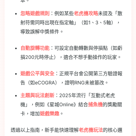
本。
忽略遊戲規則
：例如某些
老虎機攻略
未提及「散
射符需同時出現在指定軸」（如1、3、5軸），
導致誤解中獎條件。
自動旋轉功能
：可設定自動轉數與停損點（如虧
損200元時停止），適合不想手動操作的玩家。
遊戲公平與安全
：正規平台會公開第三方驗證報
告（如eCOGRA），證明RNG未被篡改。
主題與玩法創新
：2025年流行「互動式老虎
機」，例如《星城Online》結合
捕魚機
的獎勵關
卡，增加
遊戲樂趣
。
透過以上指南，新手能快速理解
老虎機玩法
的核心邏