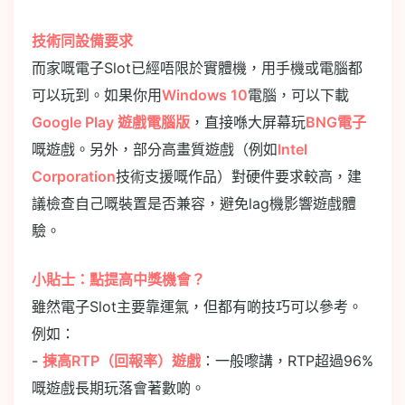
技術同設備要求
而家嘅電子Slot已經唔限於實體機，用手機或電腦都
可以玩到。如果你用
Windows 10
電腦，可以下載
Google Play 遊戲電腦版
，直接喺大屏幕玩
BNG電子
嘅遊戲。另外，部分高畫質遊戲（例如
Intel
Corporation
技術支援嘅作品）對硬件要求較高，建
議檢查自己嘅裝置是否兼容，避免lag機影響遊戲體
驗。
小貼士：點提高中獎機會？
雖然電子Slot主要靠運氣，但都有啲技巧可以參考。
例如：
-
揀高RTP（回報率）遊戲
：一般嚟講，RTP超過96%
嘅遊戲長期玩落會著數啲。