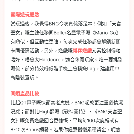
實際遊玩體驗
試玩過後，我覺得BNG今次真係落足本！例如「天宮
聖女」嘅主線任務同Boller名豐電子嘅《Mario Go》
有啲似，但互動性更強，每次完成任務都會解鎖新關
卡同優惠活動。另外，遊戲嘅
博弈遊戲
元素控制得啱
啱好，唔會太Hardcore，適合休閒玩家。唯一要挑剔
嘅係，部分特效喺低階手機上會稍嫌Lag，建議用中
高階裝置玩。
同類產品比較
比起QT電子嘅快節奏老虎機，BNG呢款更注重劇情沉
浸感；而對比High翻嘅《戰神賽特》，《BNG天宮聖
女》嘅免費遊戲回合更慷慨，平均每100次旋轉就有
8-10次Bonus觸發。若果你鍾意慢慢累積獎金，呢隻