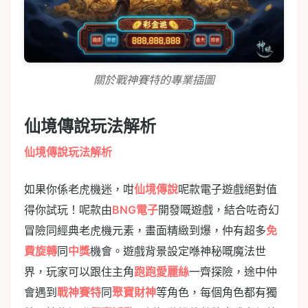
關於戰神賽特的專業插圖
仙境傳說玩法解析
仙境傳說玩法解析
如果你係老虎機迷，咁
仙境傳說
呢款電子遊戲絕對值
得你試玩！呢款由
BNG電子
開發嘅遊戲，結合咗奇幻
冒險同經典老虎機元素，畫面精緻到爆，仲有超多
免
費旋轉
同
中獎
機會。遊戲背景設定喺神秘嘅魔法世
界，玩家可以跟住主角
跑跑愛麗絲
一齊探險，途中仲
會遇到
戰神賽特
同
聚寶財神
等角色，每個角色都有獨