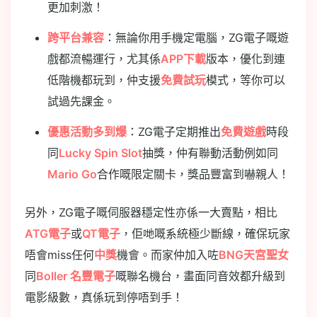
更加刺激！
跨平台兼容
：無論你用手機定電腦，ZG電子嘅遊
戲都流暢運行，尤其係
APP下載
版本，優化到連
低階機都玩到，仲支援
免費試玩
模式，等你可以
試過先課金。
優惠活動多到爆
：ZG電子定期推出
免費遊戲
時段
同
Lucky Spin Slot
抽獎，仲有聯動活動例如同
Mario Go
合作嘅限定關卡，獎品豐富到嚇親人！
另外，ZG電子嘅伺服器穩定性亦係一大賣點，相比
ATG電子
或
QT電子
，佢哋嘅系統極少斷線，確保玩家
唔會miss任何
中獎
機會。而家仲加入咗
BNG天宮聖女
同
Boller 名豐電子
嘅聯名機台，畫面同音效都升級到
電影級數，真係玩到停唔到手！