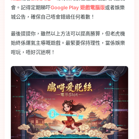
會。記得定期睇吓
Google Play 遊戲電腦版
或者娛樂
城公告，確保自己唔會錯過任何着數！
最後提提你，雖然以上方法可以提高勝算，但老虎機
始終係運氣主導嘅遊戲。最緊要保持理性，當係娛樂
咁玩，唔好沉迷啊！