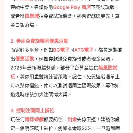
連續中獎。建議你喺
Google Play 商店
下載試玩版，
或者喺
娛樂城
搵免費試玩機會，熟習遊戲節奏先再真
金白銀落場。
2. 善用免費旋轉同優惠活動
而家好多平台，例如
BG電子
同
ATG電子
，都會定期推
出
優惠活動
，例如存款送免費旋轉或者現金回贈。
2025年最新嘅趨勢係，部分平台甚至提供
無風險試
玩
，等你用虛擬幣練習策略。記住，免費遊戲唔單止
可以幫你慳錢，仲可以測試唔同注碼嘅效果，等你知
道幾時應該加大注碼博大獎。
3. 控制注碼同止損位
玩任何
博弈遊戲
都要記住：
出金
先係王道！建議你設
定一個明確嘅止蝕位，例如本金嘅20%，一旦輸到呢