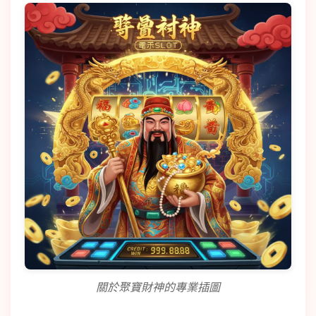
關於聚寶財神的專業插圖