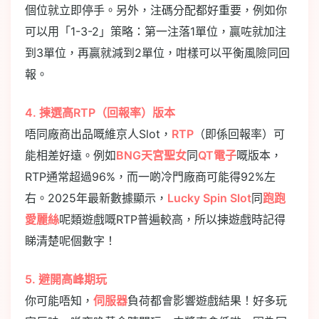
個位就立即停手。另外，注碼分配都好重要，例如你
可以用「1-3-2」策略：第一注落1單位，贏咗就加注
到3單位，再贏就減到2單位，咁樣可以平衡風險同回
報。
4. 揀選高RTP（回報率）版本
唔同廠商出品嘅維京人Slot，
RTP
（即係回報率）可
能相差好遠。例如
BNG天宮聖女
同
QT電子
嘅版本，
RTP通常超過96%，而一啲冷門廠商可能得92%左
右。2025年最新數據顯示，
Lucky Spin Slot
同
跑跑
愛麗絲
呢類遊戲嘅RTP普遍較高，所以揀遊戲時記得
睇清楚呢個數字！
5. 避開高峰期玩
你可能唔知，
伺服器
負荷都會影響遊戲結果！好多玩