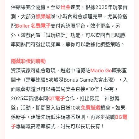
保結果完全隨機。至於
出金
速度，根據2025年玩家實
測，大部分
娛樂城
喺1小時內就會處理完畢，尤其係搭
配
Boller 名豐電子
支付系統嘅平台，效率更高。另
外，遊戲內置「試玩統計」功能，可以查閱自己嘅勝
率同熱門符號出現頻率，等你可以數據化調整策略。
隱藏彩蛋同聯動
資深玩家可能會發現，遊戲中暗藏咗
Mario Go
嘅彩蛋
關卡（需要連續5次觸發Bonus Game先會出現），入
面嘅蘑菇道具可以將當局獎金直接×10倍！仲有，
2025年新版本同
QT電子
合作，推出限定「神獸轉
盤」活動，期間登入每日送10次
免費遊戲
機會。如果
係新手，建議先玩低注碼熟悉規則，再逐步挑戰
BG電
子
專屬嘅高賠率模式，咁先可以長玩長有！