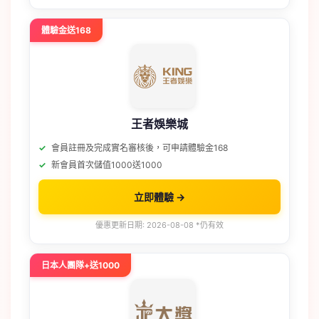
體驗金送168
王者娛樂城
會員註冊及完成實名審核後，可申請體驗金168
新會員首次儲值1000送1000
立即體驗 →
優惠更新日期: 2026-08-08 *仍有效
日本人團隊+送1000