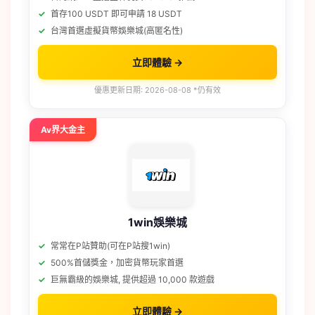
首存100 USDT 即可申請 18 USDT
台灣首選虛擬貨幣娛樂城(高匿名性)
立即體驗 →
優惠更新日期: 2026-08-08 *仍有效
Av界大金主
1win娛樂城
常常在P站贊助(可在P站搜1win)
500%首儲獎金，加密貨幣玩家首選
巨無霸級的娛樂城, 提供超過 10,000 款遊戲
立即體驗 →