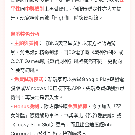
平性
同
中獎機制
上再做優化，伺服器穩定性亦大幅提
升，玩家唔使再驚「High翻」時突然斷線。
遊戲特色分析
-
主題與美術
：《BNG天宮聖女》以東方神話為背
景，角色設計精緻到爆，同BG電子嘅《戰神賽特》或
C.C.T Games嘅《聚寶財神》風格截然不同，更偏向
唯美奇幻風。
-
免費試玩模式
：新玩家可以透過Google Play遊戲電
腦版或Windows 10直接下載APP，先玩免費遊戲熟悉
機制，再決定是否入金。
-
Bonus機制
：除咗傳統嘅
免費旋轉
，今次加入「聖
女降臨」隨機觸發事件，中獎率比《跑跑愛麗絲》或
《Lucky Spin Slot》更高，而且出金速度經Intel
Corporation技術加持，快到嚇親人！