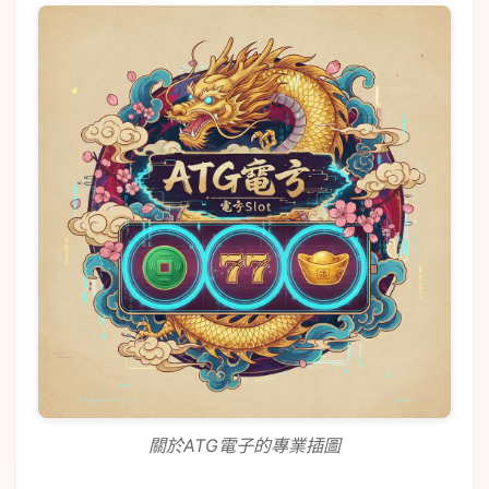
關於ATG電子的專業插圖