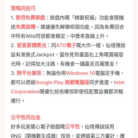
策略同技巧
1.
善用免費遊戲
：遊戲內嘅「精靈祝福」功能會隨機
送
免費旋轉
，建議優先解鎖呢個功能，因為免費回合
中所有Wild符號都會鎖定，中獎率直線上升。
2.
留意累積獎池
：同
ATG電子
嘅大作一樣，仙境傳說
設有漸進式Jackpot，當你見到畫面右上角嘅寶箱發
光時，記得加大注碼，有機會一鋪贏走百萬獎金！
3.
跨平台兼容
：無論你用
Windows 10
電腦定手機，
都可以透過
Google Play 遊戲電腦版
同步進度，
Intel
Corporation
嘅優化技術確保即使低配置設備都流暢
運行。
公平性同出金
好多玩家關心電子遊戲嘅
公平性
，仙境傳說採用
RNG（隨機數生成器）技術，並通過第三方審計，確