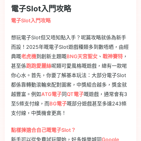
電子Slot入門攻略
電子Slot入門攻略
想玩電子Slot但又唔知點入手？呢篇攻略就係為新手
而設！2025年嘅電子Slot遊戲種類多到數唔晒，由經
典嘅
老虎機
到創新主題嘅
BNG天宮聖女
、
戰神賽特
，
甚至係
跑跑愛麗絲
呢類可愛風格嘅遊戲，總有一款啱
你心水。首先，你要了解基本玩法：大部分電子Slot
都係靠轉動滾輪來配對圖案，中獎組合越多，獎金就
越豐富。例如
ATG電子
同
QT電子
嘅遊戲，通常會有3
至5條支付線，而
BG電子
嘅部分遊戲甚至多達243條
支付線，中獎機會更高！
點樣揀適合自己嘅電子Slot？
新手可以從免費試玩開始，好多娛樂城同
Google