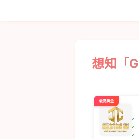
想知「G
最高獎金