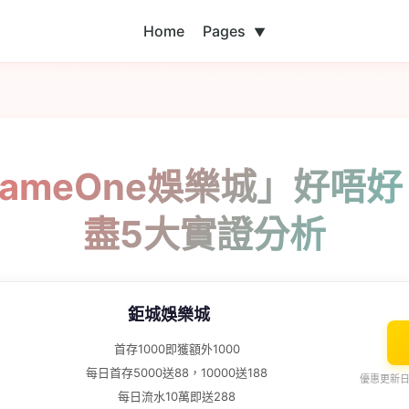
Home
Pages
▼
ameOne娛樂城」好唔
盡5大實證分析
鉅城娛樂城
首存1000即獲額外1000
每日首存5000送88，10000送188
優惠更新日期
每日流水10萬即送288