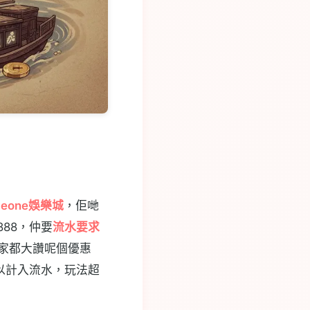
meone娛樂城
，佢哋
888，仲要
流水要求
家都大讚呢個優惠
以計入流水，玩法超