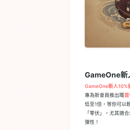
GameOne
GameOne新人10%
專為新會員推出嘅
首
低至1倍，等你可以
「零伏」，尤其適合
彈性！