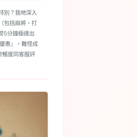
咩特別？我哋深入
戲（包括麻將、打
幣5分鐘極速出
水優惠』，難怪成
流暢度同客服評