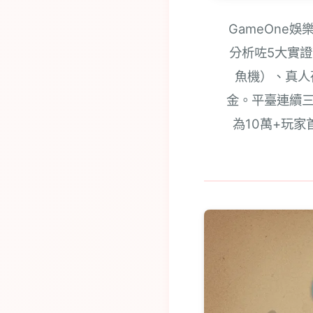
GameOne
分析咗5大實證
魚機）、真人
金。平臺連續三
為10萬+玩