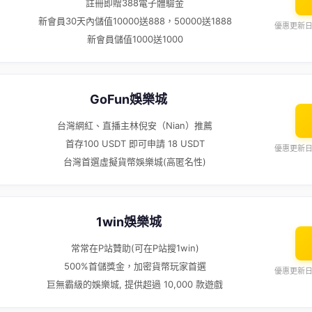
註冊即贈388電子體驗金
新會員30天內儲值10000送888，50000送1888
優惠更新日期
新會員儲值1000送1000
GoFun娛樂城
台灣網紅、直播主林倪安（Nian）推薦
首存100 USDT 即可申請 18 USDT
優惠更新日期
台灣首選虛擬貨幣娛樂城(高匿名性)
1win娛樂城
常常在P站贊助(可在P站搜1win)
500%首儲獎金，加密貨幣玩家首選
優惠更新日期
巨無霸級的娛樂城, 提供超過 10,000 款遊戲