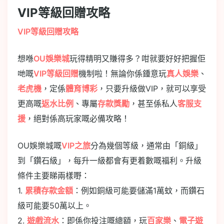
VIP等級回贈攻略
VIP等級回贈攻略
想喺
OU娛樂城
玩得精明又賺得多？咁就要好好把握佢
哋嘅
VIP等級回贈
機制啦！無論你係鍾意玩
真人娛樂
、
老虎機
，定係
體育博彩
，只要升級做VIP，就可以享受
更高嘅
返水比例
、專屬
存款獎勵
，甚至係私人
客服支
援
，絕對係高玩家嘅必備攻略！
OU娛樂城嘅
VIP之旅
分為幾個等級，通常由「銅級」
到「鑽石級」，每升一級都會有更着數嘅福利。升級
條件主要睇兩樣嘢：
1.
累積存款金額
：例如銅級可能要儲滿1萬蚊，而鑽石
級可能要50萬以上。
2.
遊戲流水
：即係你投注嘅總額，玩
百家樂
、
電子遊