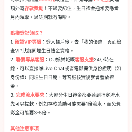
額外嘅
存款獎勵
！不過要記住，生日禮金通常要喺當
月內領取，過咗期就冇㗎啦。
點樣登記領取？
1.
確認VIP等級
：登入帳戶後，去「我的優惠」頁面檢
查VIP狀態同埋生日禮金資格。
2.
聯繫專業客服
：OU娛樂城嘅
客服支援
24小時在
線，可以直接喺Live Chat或者電郵提供身份證明（如
身份證）同埋生日日期，等客服核實後就會發放禮
金。
3.
完成流水要求
：大部分生日禮金都要達到指定流水
先可以提款，例如存款獎勵可能需要1倍流水，而免費
彩金可能要3-5倍。
其他注意事項