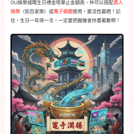
OU娛樂城嘅生日禮金唔單止金額高，仲可以搭配
真人
娛樂
（如百家樂）或
電子遊戲
使用，靈活性贏晒！記
住，生日一年得一次，一定要把握機會拎盡著數啊！