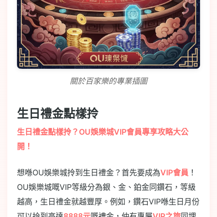
關於百家樂的專業插圖
生日禮金點樣拎
生日禮金點樣拎？OU娛樂城VIP會員專享攻略大公
開！
想喺OU娛樂城拎到生日禮金？首先要成為
VIP會員
！
OU娛樂城嘅VIP等級分為銀、金、鉑金同鑽石，等級
越高，生日禮金就越豐厚。例如，鑽石VIP喺生日月份
可以拎到高達
8888元
嘅禮金，仲有專屬
VIP之旅
同埋