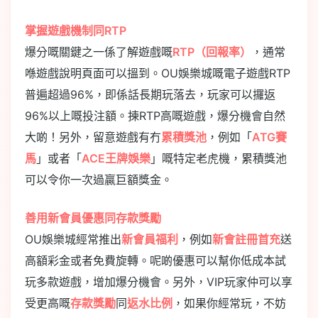
掌握遊戲機制同RTP
爆分嘅關鍵之一係了解遊戲嘅
RTP（回報率）
，通常
喺遊戲說明頁面可以搵到。OU娛樂城嘅電子遊戲RTP
普遍超過96%，即係話長期玩落去，玩家可以攞返
96%以上嘅投注額。揀RTP高嘅遊戲，爆分機會自然
大啲！另外，留意遊戲有冇
累積獎池
，例如「
ATG賽
馬
」或者「
ACE王牌娛樂
」嘅特定老虎機，累積獎池
可以令你一次過贏巨額獎金。
善用新會員優惠同存款獎勵
OU娛樂城經常推出
新會員福利
，例如
新會註冊首充
送
高額彩金或者免費旋轉。呢啲優惠可以幫你低成本試
玩多款遊戲，增加爆分機會。另外，VIP玩家仲可以享
受更高嘅
存款獎勵
同
返水比例
，如果你經常玩，不妨