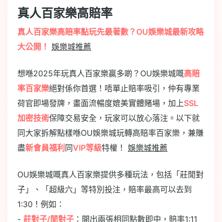
真人百家樂高賠率
真人百家樂高賠率點玩先最著數？OU娛樂城最新攻略
大公開！
娛樂城推薦
想喺2025年玩真人百家樂贏多啲？OU娛樂城嘅
高賠
率百家樂
絕對係你首選！唔單止賠率吸引，仲有專業
荷官即場發牌，畫面流暢度媲美實體賭場，加上
SSL
加密技術
保障交易安全，玩家可以放心落注。以下就
同大家拆解點樣喺OU娛樂城玩轉高賠率百家樂，兼賺
盡
新會員福利
同
VIP等級
特權！
娛樂城推薦
OU娛樂城嘅真人百家樂提供多種玩法，包括「莊閒對
子」、「超級六」等特別投注，賠率最高可以去到
1:30！例如：
-
莊對子/閒對子
：開出兩張相同點數即中，賠率1:11