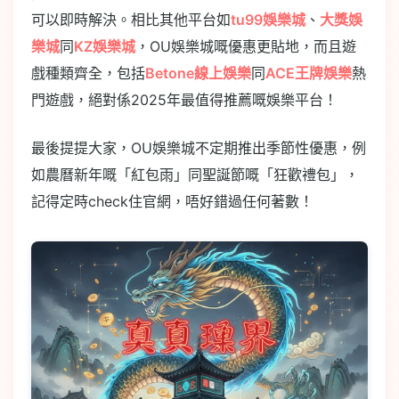
可以即時解決。相比其他平台如
tu99娛樂城
、
大獎娛
樂城
同
KZ娛樂城
，OU娛樂城嘅優惠更貼地，而且遊
戲種類齊全，包括
Betone線上娛樂
同
ACE王牌娛樂
熱
門遊戲，絕對係2025年最值得推薦嘅娛樂平台！
最後提提大家，OU娛樂城不定期推出季節性優惠，例
如農曆新年嘅「紅包雨」同聖誕節嘅「狂歡禮包」，
記得定時check住官網，唔好錯過任何著數！