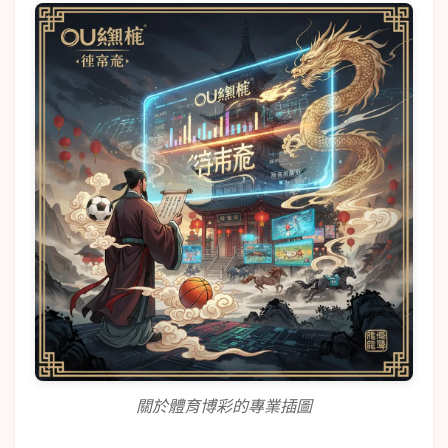
關於體育博彩的專業插圖