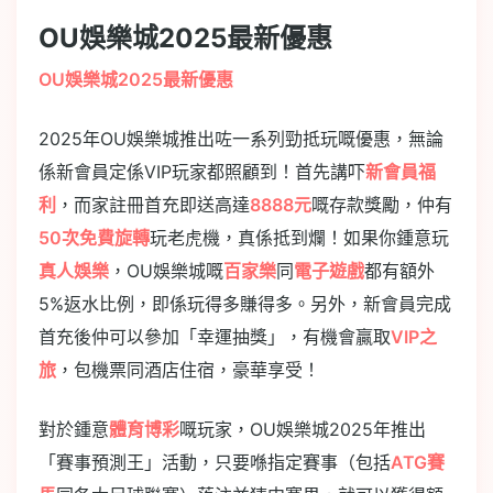
OU娛樂城2025最新優惠
OU娛樂城2025最新優惠
2025年OU娛樂城推出咗一系列勁抵玩嘅優惠，無論
係新會員定係VIP玩家都照顧到！首先講吓
新會員福
利
，而家註冊首充即送高達
8888元
嘅存款獎勵，仲有
50次免費旋轉
玩老虎機，真係抵到爛！如果你鍾意玩
真人娛樂
，OU娛樂城嘅
百家樂
同
電子遊戲
都有額外
5%返水比例，即係玩得多賺得多。另外，新會員完成
首充後仲可以參加「幸運抽獎」，有機會贏取
VIP之
旅
，包機票同酒店住宿，豪華享受！
對於鍾意
體育博彩
嘅玩家，OU娛樂城2025年推出
「賽事預測王」活動，只要喺指定賽事（包括
ATG賽