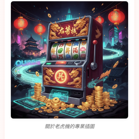
關於老虎機的專業插圖