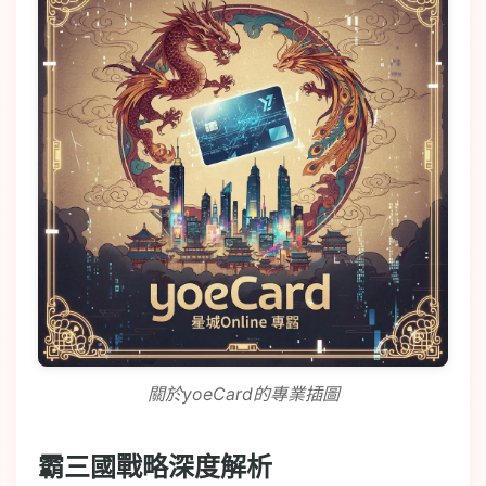
關於yoeCard的專業插圖
霸三國戰略深度解析