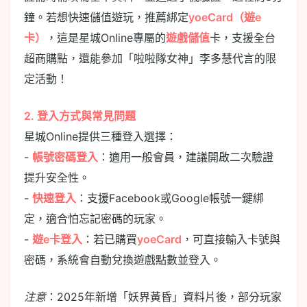
鐘。若想快速儲值遊玩，推薦綁定
yoeCard（遊e
卡）
，這是星城Online專屬的
遊戲儲值
卡，支援全台
超商購點，還能參加「啦啦隊女神」李多慧代言的限
定活動！
2. 登入方式與常見問題
星城Online提供三種登入選擇：
-
帳號密碼登入
：適用一般會員，建議開啟二次驗證
提升安全性。
-
快速登入
：支援Facebook或Google帳號一鍵綁
定，適合怕忘記密碼的玩家。
-
遊e卡登入
：若已購買
yoeCard
，可直接輸入卡號與
密碼，系統會自動兌換遊戲點數並登入。
注意
：2025年新增「妖界黃昏」資料片後，部分玩家