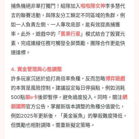
捕魚機絕非單打獨鬥！組隊加入
啦啦隊女神
李多慧代
言的聯賽活動，與隊友分工鎖定不同區域的魚群，例
如一人負責左側、一人專攻底部，能有效提高捕獲
率。此外，遊戲中的「
賓果行星
」模式結合了骰寶元
素，完成連線任務可觸發全屏獎勵，團隊合作更能快
速達標。
4. 資金管理與心態調整
許多玩家沉迷於追打高倍率魚種，反而忽略
博弈遊戲
的本質是風險控制。建議設定每日停損點，例如消耗
500點
遊e卡
後即暫停，避免過度投入。同時，關注
網
銀國際
官方公告，掌握新版本調整的魚種分值變化，
例如2025年更新後，「黃金鯊魚」的擊殺難度降低，
但獎勵也相對調降，需重新擬定策略。