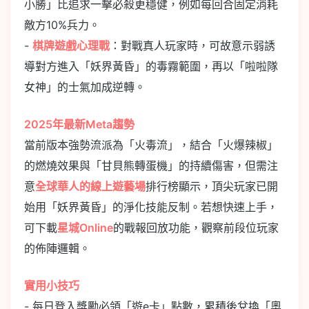
小勝」比追求一擊必殺更穩健，例如每回合固定消耗
敵方10%兵力。
-
棋牌遊戲心理戰
：對戰真人玩家時，可故意示弱誘
導對方進入「妖界黃昏」的毒霧範圍，再以「啦啦隊
女神」的士氣加成逆轉。
2025年最新Meta趨勢
當前版本強勢流派為「火毒流」，結合「火爆辣椒」
的燃燒效果與「甘貝熊轉蛋機」的持續傷害，但需注
意
全球華人的線上遊藝場
排行榜顯示，頂尖玩家已開
始用「妖界黃昏」的淨化技能反制。若想快速上手，
可下載
星城Online
的戰報回放功能，觀察前段位玩家
的佈陣邏輯。
實用小技巧
- 每日登入獎勵必領「遊e卡」點數，累積後兌換「奧