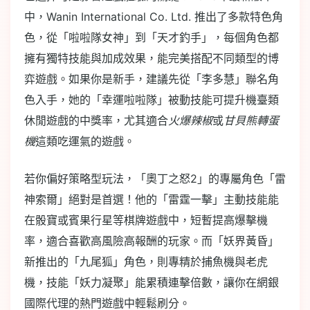
中，Wanin International Co. Ltd. 推出了多款特色角
色，從「啦啦隊女神」到「天才釣手」，每個角色都
擁有獨特技能與加成效果，能完美搭配不同類型的博
弈遊戲。如果你是新手，建議先從「李多慧」聯名角
色入手，她的「幸運啦啦隊」被動技能可提升機臺類
休閒遊戲的中獎率，尤其適合
火爆辣椒
或
甘貝熊轉蛋
機
這類吃運氣的遊戲。
若你偏好策略型玩法，「奧丁之怒2」的專屬角色「雷
神索爾」絕對是首選！他的「雷霆一擊」主動技能能
在骰寶或賓果行星等棋牌遊戲中，短暫提高爆擊機
率，適合喜歡高風險高報酬的玩家。而「妖界黃昏」
新推出的「九尾狐」角色，則專精於捕魚機與老虎
機，技能「妖力凝聚」能累積連擊倍數，讓你在網銀
國際代理的熱門遊戲中輕鬆刷分。