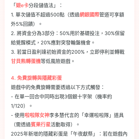
「
遊e卡
分段儲值法」：
1. 單次儲值不超過500點（透過
網銀國際
管道可享額
外5%回饋）。
2. 將資金分為3部分：50%用於基礎投注，30%保留
給覺醒模式，20%應對突發輪盤機會。
3. 若當日盈利達初始資金的200%，立即停利並轉戰
甘貝熊轉蛋機
等低風險遊戲。
4. 免費旋轉與隱藏彩蛋
遊戲中的免費旋轉需要透過以下方式觸發：
- 在單一回合中同時出現3個銀十字架（機率約
1/120）。
- 使用
啦啦隊女神
李多慧代言的「幸運啦啦隊」道具
（需透過
賓果行星
活動取得）。
2025年新增的隱藏彩蛋是「午夜獻祭」：若在遊戲內