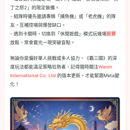
丁之怒2」的限定裝備。
- 組隊時優先邀請專精「捕魚機」或「老虎機」的隊
友，互補控場與爆發缺口。
- 遇到卡關時，切換到「休閒遊戲」模式玩幾場
骰寶
放鬆，常會靈光一現突破盲點。
無論你是偏好單人挑戰或多人協力，《霸三國》的深
度玩法都能滿足策略狂熱者，記得隨時關注
Wanin
International Co. Ltd.
的版本更新，才能緊跟Meta變
化！