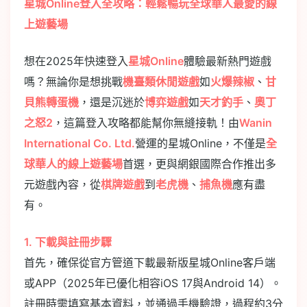
星城Online登入全攻略：輕鬆暢玩全球華人最愛的線
上遊藝場
想在2025年快速登入
星城Online
體驗最新熱門遊戲
嗎？無論你是想挑戰
機臺類休閒遊戲
如
火爆辣椒
、
甘
貝熊轉蛋機
，還是沉迷於
博弈遊戲
如
天才釣手
、
奧丁
之怒2
，這篇登入攻略都能幫你無縫接軌！由
Wanin
International Co. Ltd.
營運的星城Online，不僅是
全
球華人的線上遊藝場
首選，更與網銀國際合作推出多
元遊戲內容，從
棋牌遊戲
到
老虎機
、
捕魚機
應有盡
有。
1. 下載與註冊步驟
首先，確保從官方管道下載最新版星城Online客戶端
或APP（2025年已優化相容iOS 17與Android 14）。
註冊時需填寫基本資料，並通過手機驗證，過程約3分