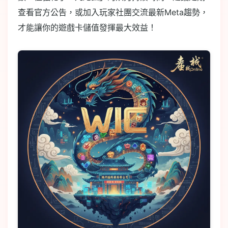
查看官方公告，或加入玩家社團交流最新Meta趨勢，
才能讓你的遊戲卡儲值發揮最大效益！