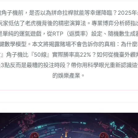
角子機前，是否以為拼命拉桿就能等幸運降臨？2025
%玩家低估了老虎機背後的精密演算法。專業博弈分析師指
是單純的運氣遊戲，從RTP（返獎率）設定、隨機數生成
關鍵數學模型。本文將揭露賭場不會告訴你的真相：為什麼
付』角子機比『50線』實際勝率高22%？如何從機臺外觀
晨3點反而是最糟的投注時段？帶你用科學眼光重新認識這
的娛樂產業。