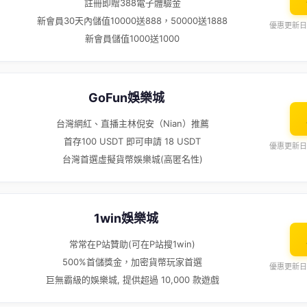
註冊即贈388電子體驗金
新會員30天內儲值10000送888，50000送1888
優惠更新日期:
新會員儲值1000送1000
GoFun娛樂城
台灣網紅、直播主林倪安（Nian）推薦
首存100 USDT 即可申請 18 USDT
優惠更新日期:
台灣首選虛擬貨幣娛樂城(高匿名性)
1win娛樂城
常常在P站贊助(可在P站搜1win)
500%首儲獎金，加密貨幣玩家首選
優惠更新日期:
巨無霸級的娛樂城, 提供超過 10,000 款遊戲