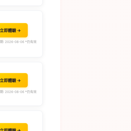
立即體驗 →
 2026-08-06 *仍有效
立即體驗 →
 2026-08-06 *仍有效
立即體驗 →