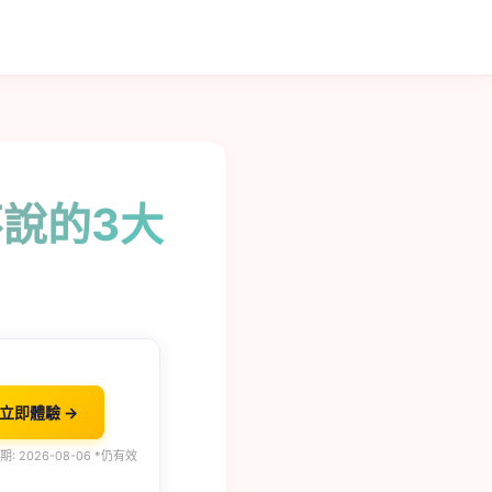
說的3大
立即體驗 →
 2026-08-06 *仍有效