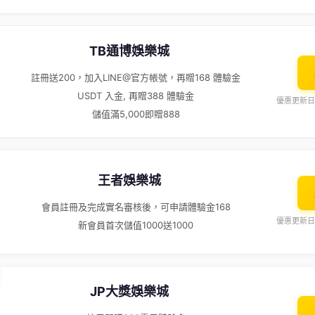
TB通博娛樂城
註冊送200，加入LINE@官方帳號，再贈168 體驗金
USDT 入金, 再贈388 體驗金
優惠更新日期:
儲值滿5,000即贈888
王者娛樂城
會員註冊及完成實名審核後，可申請體驗金168
優惠更新日期:
新會員首次儲值1000送1000
JP大獎娛樂城