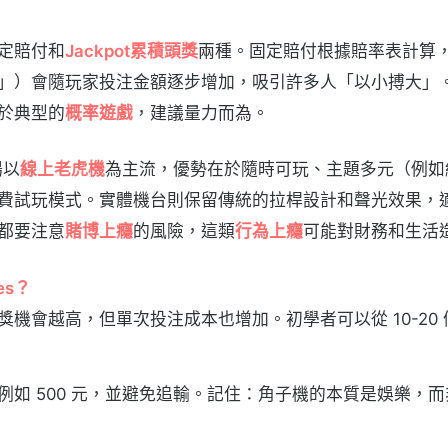
定賠付和
Jackpot累積頭獎
兩種。固定賠付根據賠率表計算
」）會隨玩家投注金額逐步增加，吸引許多人「以小搏大」
於典型的
概率遊戲
，建議量力而為。
場以
線上老虎機
為主流，優勢在於隨時可玩、主題多元（例如
費試玩模式。實體機台則保留傳統的拉桿設計和聲光效果，
都要注意
賭博上癮
的風險，這類
行為上癮
可能對財務和生活
es？
獎機會越高，但單次投注成本也增加。初學者可以從 10-20
例如 500 元，並避免追輸。記住：角子機的本質是娛樂，